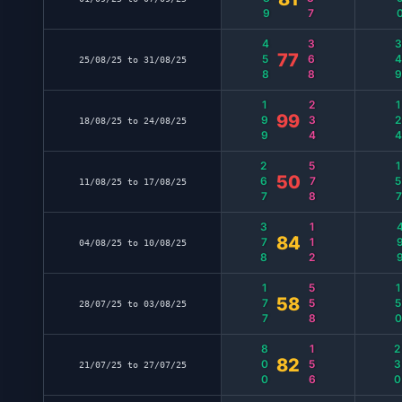
458
368
34
77
25/08/25 to 31/08/25
199
234
12
99
18/08/25 to 24/08/25
267
578
15
50
11/08/25 to 17/08/25
378
112
49
84
04/08/25 to 10/08/25
177
558
15
58
28/07/25 to 03/08/25
800
156
23
82
21/07/25 to 27/07/25