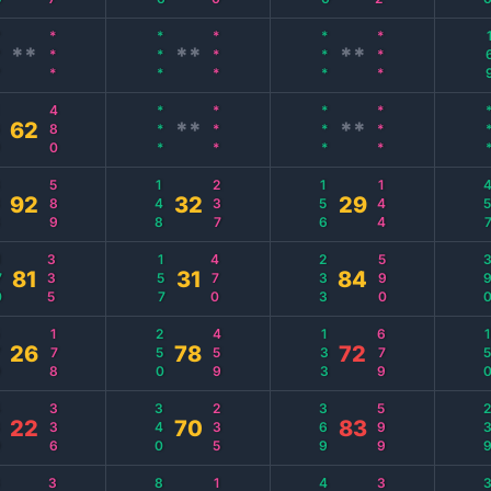
*
***
***
***
***
***
1
**
**
**
9
480
***
***
***
***
*
62
**
**
8
589
148
237
156
144
45
92
32
29
0
335
157
470
233
590
39
81
31
84
0
178
250
459
133
679
15
26
78
72
0
336
340
235
369
599
23
22
70
83