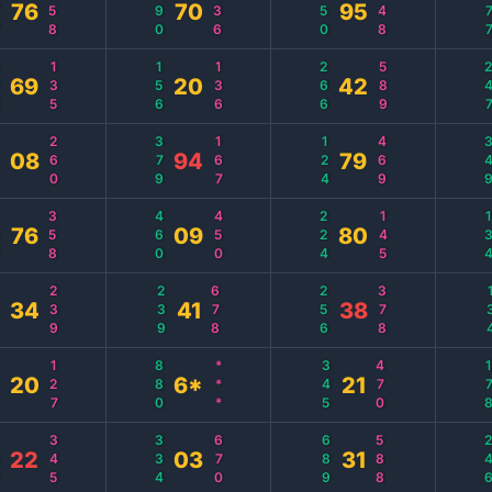
7
358
890
136
450
348
37
76
70
95
9
135
156
136
266
589
24
69
20
42
4
260
379
167
124
469
34
08
94
79
6
358
460
450
224
145
13
76
09
80
0
239
239
678
256
378
1
34
41
38
0
127
880
***
345
470
17
20
6*
21
8
345
334
670
689
588
24
22
03
31