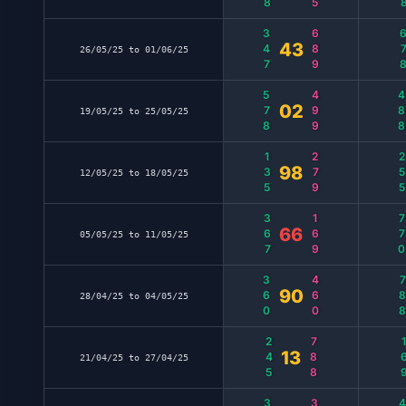
347
689
67
43
26/05/25 to 01/06/25
578
499
48
02
19/05/25 to 25/05/25
135
279
25
98
12/05/25 to 18/05/25
367
169
77
66
05/05/25 to 11/05/25
360
460
78
90
28/04/25 to 04/05/25
245
788
16
13
21/04/25 to 27/04/25