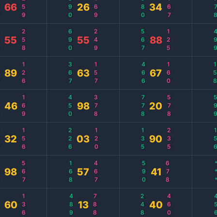
7
259
390
169
580
167
77
66
26
34
8
258
690
249
567
125
49
55
55
88
0
126
367
157
466
160
15
89
63
67
0
169
450
378
778
578
59
46
98
20
0
156
226
120
135
235
15
32
03
90
5
567
168
467
590
678
*
98
57
41
7
136
489
788
248
460
45
60
13
40