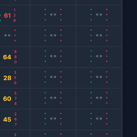
69
128
***
***
***
***
61
**
**
**
***
***
***
***
***
**
**
**
7
680
***
***
***
***
64
**
**
0
350
***
***
***
***
28
**
**
0
578
***
***
***
***
60
**
**
9
267
***
***
***
***
45
**
**