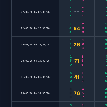
***
***
**
**
27/07/26 to 02/08/26
189
239
16
84
22/06/26 to 28/06/26
589
169
38
26
15/06/26 to 21/06/26
250
155
17
71
08/06/26 to 14/06/26
400
119
57
41
01/06/26 to 07/06/26
890
457
48
76
25/05/26 to 31/05/26