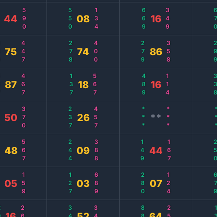
9
590
550
134
669
349
67
44
08
16
0
447
278
400
279
358
29
75
74
86
7
467
137
567
489
114
33
87
18
16
9
370
237
457
***
***
*
50
26
**
0
567
244
388
149
167
25
48
09
44
6
159
127
689
280
124
67
05
03
07
0
268
348
345
880
257
13
16
52
64