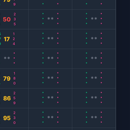
8
235
***
***
***
***
50
**
**
79
124
***
***
***
***
17
**
**
**
***
***
***
***
***
**
**
**
4
180
***
***
***
***
79
**
**
0
259
***
***
***
***
86
**
**
0
230
***
***
***
***
95
**
**