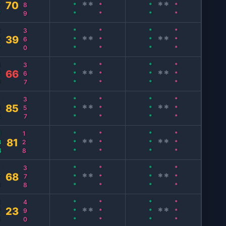
7
389
***
***
***
***
70
**
**
7
360
***
***
***
***
39
**
**
9
367
***
***
***
***
66
**
**
4
357
***
***
***
***
85
**
**
34
128
***
***
***
***
81
**
**
8
378
***
***
***
***
68
**
**
6
490
***
***
***
***
23
**
**