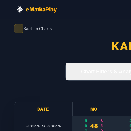
eMatkaPlay
Back to Charts
KA
Chart Filters & Anal
DATE
MO
590
350
49
48
03/08/26 to 09/08/26