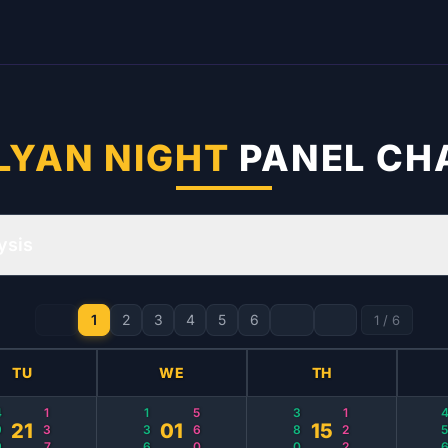
LYAN NIGHT
PANEL CH
ysis
1
2
3
4
5
6
1
/
6
TU
WE
TH
9
137
136
560
380
122
45
21
01
15