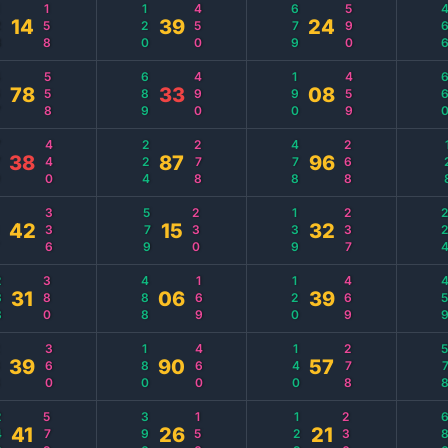
8
158
120
450
679
590
46
14
39
24
7
558
689
490
190
459
66
78
33
08
9
440
224
278
478
268
1
38
87
96
7
336
579
230
139
237
22
42
15
32
8
380
488
169
120
469
45
31
06
39
8
360
180
460
140
278
57
39
90
57
8
579
390
150
129
236
68
41
26
21