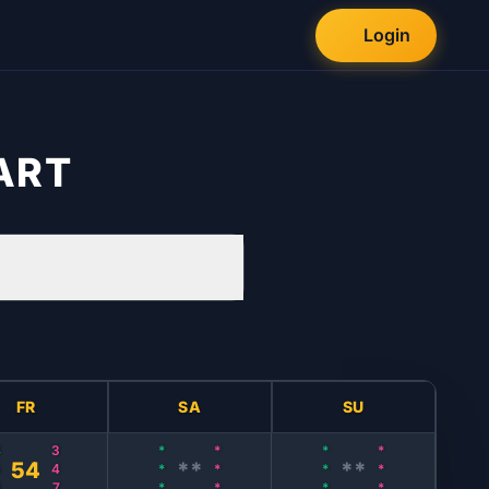
Get Live Game Alerts!
Login
Enable notifications for instant results.
Enable
Later
ART
FR
SA
SU
6
347
***
***
***
***
54
**
**