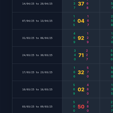
337
368
45
37
14/04/25 to 20/04/25
145
167
25
04
07/04/25 to 13/04/25
469
129
17
92
31/03/25 to 06/04/25
340
227
59
71
24/03/25 to 30/03/25
166
570
58
32
17/03/25 to 23/03/25
569
480
13
02
10/03/25 to 16/03/25
500
280
27
50
03/03/25 to 09/03/25