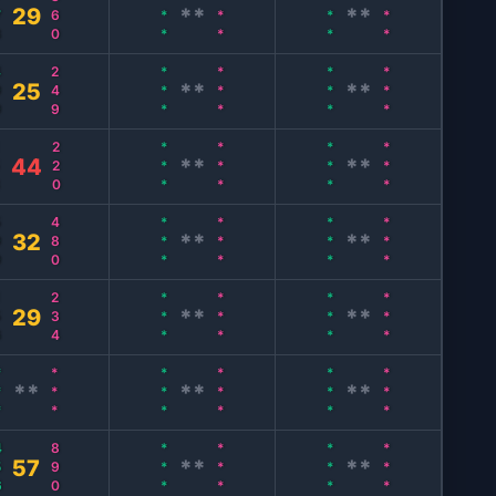
8
360
***
***
***
***
29
**
**
9
249
***
***
***
***
25
**
**
8
220
***
***
***
***
44
**
**
9
480
***
***
***
***
32
**
**
6
234
***
***
***
***
29
**
**
**
***
***
***
***
***
**
**
**
6
890
***
***
***
***
57
**
**