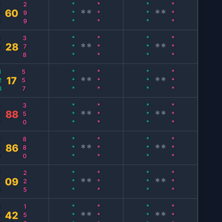
6
299
***
***
***
***
60
**
**
0
378
***
***
***
***
28
**
**
28
557
***
***
***
***
17
**
**
4
350
***
***
***
***
88
**
**
9
880
***
***
***
***
86
**
**
8
225
***
***
***
***
09
**
**
0
156
***
***
***
***
42
**
**