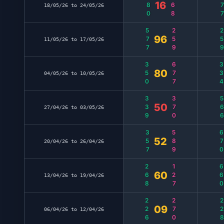
380
368
37
16
18/05/26 to 24/05/26
577
259
25
96
11/05/26 to 17/05/26
350
677
33
80
04/05/26 to 10/05/26
339
370
56
50
27/04/26 to 03/05/26
357
589
67
52
20/04/26 to 26/04/26
268
127
66
60
13/04/26 to 19/04/26
226
270
22
09
06/04/26 to 12/04/26