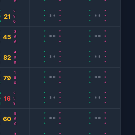
46
290
***
***
***
***
21
**
**
0
366
***
***
***
***
45
**
**
8
499
***
***
***
***
82
**
**
0
180
***
***
***
***
79
**
**
44
259
***
***
***
***
16
**
**
8
569
***
***
***
***
60
**
**