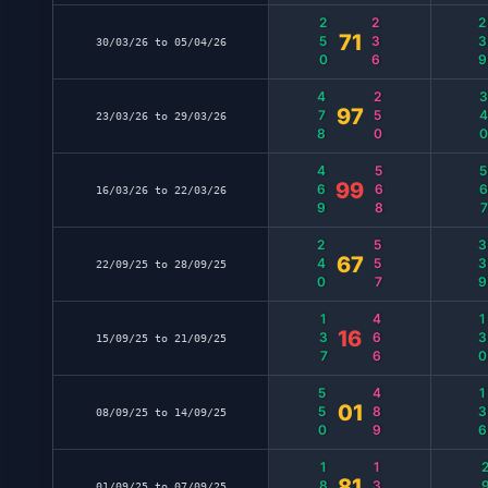
250
236
23
71
30/03/26 to 05/04/26
478
250
34
97
23/03/26 to 29/03/26
469
568
56
99
16/03/26 to 22/03/26
240
557
33
67
22/09/25 to 28/09/25
137
466
13
16
15/09/25 to 21/09/25
550
489
13
01
08/09/25 to 14/09/25
189
137
29
81
01/09/25 to 07/09/25