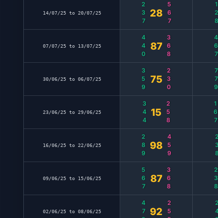
237
567
12
28
14/07/25 to 20/07/25
440
368
46
87
07/07/25 to 13/07/25
359
230
77
75
30/06/25 to 06/07/25
344
258
16
15
23/06/25 to 29/06/25
289
459
23
98
16/06/25 to 22/06/25
567
368
23
87
09/06/25 to 15/06/25
478
255
24
92
02/06/25 to 08/06/25