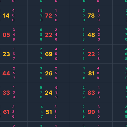
8
400
890
156
359
369
2
14
72
78
8
348
688
246
158
233
77
05
22
48
5
157
277
450
255
228
46
23
69
22
0
257
390
259
116
489
25
44
26
81
8
139
570
699
279
490
3
33
24
83
9
236
447
335
289
360
26
61
51
99