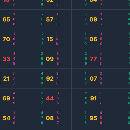
9
168
780
133
370
117
34
65
57
09
4
190
245
168
190
150
5
70
15
06
7
445
299
568
269
458
*
33
09
77
9
335
469
246
127
250
12
21
92
07
0
469
257
356
289
227
35
69
44
91
0
130
479
567
126
456
18
54
08
95