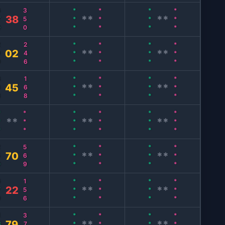
0
350
***
***
***
***
38
**
**
9
246
***
***
***
***
02
**
**
8
168
***
***
***
***
45
**
**
**
***
***
***
***
***
**
**
**
0
569
***
***
***
***
70
**
**
9
156
***
***
***
***
22
**
**
3
379
***
***
***
***
79
**
**